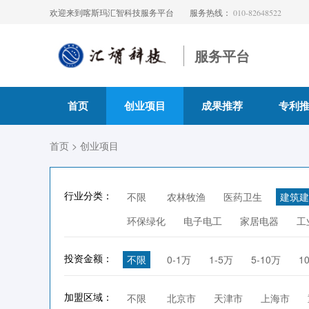
欢迎来到喀斯玛汇智科技服务平台
服务热线：
010-82648522
服务平台
首页
创业项目
成果推荐
专利
首页
> 创业项目
行业分类：
不限
农林牧渔
医药卫生
建筑建
环保绿化
电子电工
家居电器
工
投资金额：
不限
0-1万
1-5万
5-10万
1
加盟区域：
不限
北京市
天津市
上海市