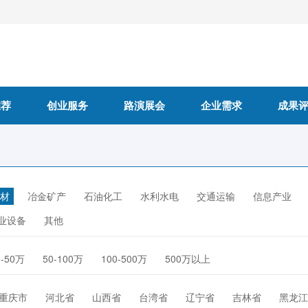
推荐
创业服务
路演展会
企业需求
成果
材
冶金矿产
石油化工
水利水电
交通运输
信息产业
业设备
其他
0-50万
50-100万
100-500万
500万以上
重庆市
河北省
山西省
台湾省
辽宁省
吉林省
黑龙江