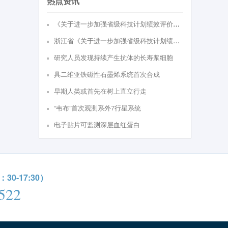
热点资讯
《关于进⼀步加强省级科技计划绩效评价的实施意见（试⾏）》政策解读
浙江省《关于进一步加强省级科技计划绩效评价的实施意见（试行）》
研究人员发现持续产生抗体的长寿浆细胞
具二维亚铁磁性石墨烯系统首次合成
早期人类或首先在树上直立行走
“韦布”首次观测系外7行星系统
电子贴片可监测深层血红蛋白
0-17:30）
522