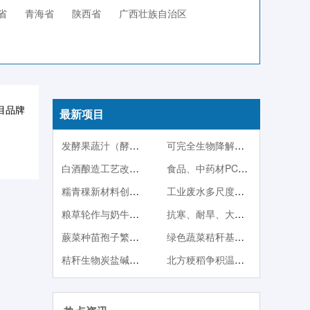
省
青海省
陕西省
广西壮族自治区
目品牌
最新项目
发酵果蔬汁（酵素）系列产品
可完全生物降解塑料PBS
白酒酿造工艺改良技术
食品、中药材PCR快检技术
糯青稞新材料创制及其产品开发
工业废水多尺度调控生物强化处理与稳定达标技术
粮草轮作与奶牛一体化产业技术体系
抗寒、耐旱、大果型蓝靛果品种与种苗繁殖技术
蕨菜种苗孢子繁殖与人工栽培技术
绿色蔬菜秸秆基质栽培
秸秆生物炭盐碱地改良与中低产田改造技术
北方粳稻争积温育秧方法