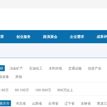
推荐
创业服务
路演展会
企业需求
成果
材
冶金矿产
石油化工
水利水电
交通运输
信息产业
业设备
其他
0-50万
50-100万
100-500万
500万以上
重庆市
河北省
山西省
台湾省
辽宁省
吉林省
黑龙江