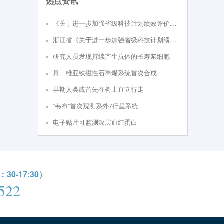
热点资讯
《关于进⼀步加强省级科技计划绩效评价的实施意见（试⾏）》政策解读
浙江省《关于进一步加强省级科技计划绩效评价的实施意见（试行）》
研究人员发现持续产生抗体的长寿浆细胞
具二维亚铁磁性石墨烯系统首次合成
早期人类或首先在树上直立行走
“韦布”首次观测系外7行星系统
电子贴片可监测深层血红蛋白
0-17:30）
522