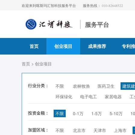
欢迎来到喀斯玛汇智科技服务平台
服务热线：
010-82648522
服务平台
首页
创业项目
成果推荐
专利
首页
> 创业项目
行业分类：
不限
农林牧渔
医药卫生
建筑建
环保绿化
电子电工
家居电器
工
投资金额：
不限
0-1万
1-5万
5-10万
1
加盟区域：
不限
北京市
天津市
上海市