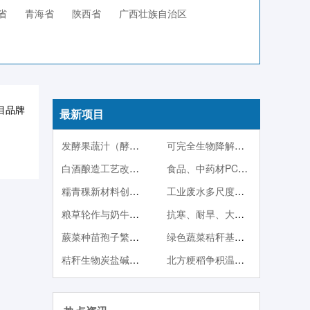
省
青海省
陕西省
广西壮族自治区
目品牌
最新项目
发酵果蔬汁（酵素）系列产品
可完全生物降解塑料PBS
白酒酿造工艺改良技术
食品、中药材PCR快检技术
糯青稞新材料创制及其产品开发
工业废水多尺度调控生物强化处理与稳定达标技术
粮草轮作与奶牛一体化产业技术体系
抗寒、耐旱、大果型蓝靛果品种与种苗繁殖技术
蕨菜种苗孢子繁殖与人工栽培技术
绿色蔬菜秸秆基质栽培
秸秆生物炭盐碱地改良与中低产田改造技术
北方粳稻争积温育秧方法