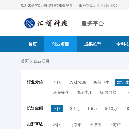
欢迎来到喀斯玛汇智科技服务平台
服务热线：
010-82648522
服务平台
首页
创业项目
成果推荐
专利
首页
> 创业项目
行业分类：
不限
农林牧渔
医药卫生
建筑建
环保绿化
电子电工
家居电器
工
投资金额：
不限
0-1万
1-5万
5-10万
1
加盟区域：
不限
北京市
天津市
上海市