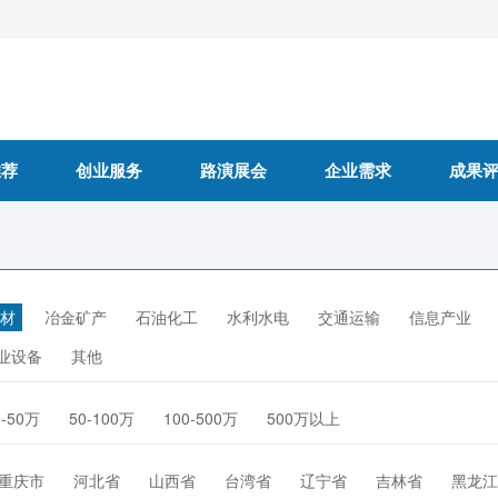
推荐
创业服务
路演展会
企业需求
成果
材
冶金矿产
石油化工
水利水电
交通运输
信息产业
业设备
其他
0-50万
50-100万
100-500万
500万以上
重庆市
河北省
山西省
台湾省
辽宁省
吉林省
黑龙江