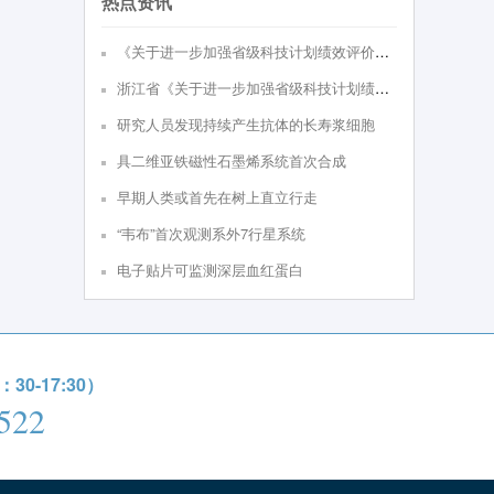
热点资讯
《关于进⼀步加强省级科技计划绩效评价的实施意见（试⾏）》政策解读
浙江省《关于进一步加强省级科技计划绩效评价的实施意见（试行）》
研究人员发现持续产生抗体的长寿浆细胞
具二维亚铁磁性石墨烯系统首次合成
早期人类或首先在树上直立行走
“韦布”首次观测系外7行星系统
电子贴片可监测深层血红蛋白
0-17:30）
522