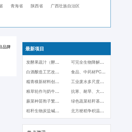
省
青海省
陕西省
广西壮族自治区
目品牌
最新项目
发酵果蔬汁（酵素）系列产品
可完全生物降解塑料PBS
白酒酿造工艺改良技术
食品、中药材PCR快检技术
糯青稞新材料创制及其产品开发
工业废水多尺度调控生物强化处理与稳定达标技术
粮草轮作与奶牛一体化产业技术体系
抗寒、耐旱、大果型蓝靛果品种与种苗繁殖技术
蕨菜种苗孢子繁殖与人工栽培技术
绿色蔬菜秸秆基质栽培
秸秆生物炭盐碱地改良与中低产田改造技术
北方粳稻争积温育秧方法