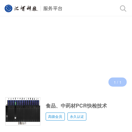
1
/
1
食品、中药材PCR快检技术
高级会员
永久认证