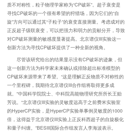
质不对称性，粒子物理学家称为“CP破坏”。超子衰变是
寻找CP破坏的一个很有希望的狩猎场，因为它们的“自
旋”方向可以通过其“子粒子”的衰变直接测量。考虑成对的
正反超子级联衰变，可以把强力和弱力的贡献分开，导致
对CP破坏测量的敏感度显著提高。北京谱仪III实验这一
创新方法为寻找CP破坏提供了一种全新的视角。
尽管该研究给出的结果显示没有CP破坏的迹象，但
这一创新方法为科学家未来确认或排除超出标准模型的
CP破坏来源带来了希望。“这是理解正反物质不对称性的
一个里程碑，我期待北京谱仪III合作组将取得更多成
就。”中国科学院院士、中科院高能物理研究所所长王贻
芳说。“北京谱仪III实验的灵敏度远高于之前费米实验室
的HyperCP实验，是HyperCP实验单事例灵敏度的1000
倍，这得益于北京谱仪III实验上正反科西超子的自旋极化
和量子纠缠。”BESIII国际合作组发言人李海波表示。