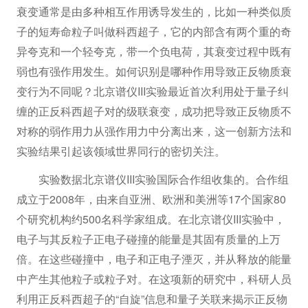
衰变通常是由多种相互作用诱导发生的，比如一种类似质
子的短寿命粒子叫做科西超子，它的内部含有两个重的奇
异夸克和一个轻夸克，带一个负电荷，其衰变过程中既有
弱也有强作用发生。如何识别是哪种作用导致正反物质衰
变行为不同呢？北京谱仪III实验最近首次利用处于量子纠
缠的正反科西超子对的级联衰变，成功把导致正反物质不
对称的弱作用力从强作用力中分离出来，这一创新方法和
实验结果引起该领域世界同行的密切关注。
实验数据北京谱仪III实验国际合作组收集的。合作组
成立于2008年，由来自亚洲、欧洲和美洲等17个国家80
个研究机构约500名科学家组成。在北京谱仪III实验中，
电子与其反粒子正电子碰撞的能量是其固有质量的上万
倍。在这些碰撞中，电子和正电子湮灭，并从释放的能量
中产生其他粒子或粒子对。在这项新的研究中，科研人员
利用正反科西超子的“自旋”信息和量子关联来揭示正反物