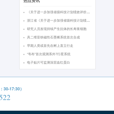
热点资讯
《关于进⼀步加强省级科技计划绩效评价的实施意见（试⾏）》政策解读
浙江省《关于进一步加强省级科技计划绩效评价的实施意见（试行）》
研究人员发现持续产生抗体的长寿浆细胞
具二维亚铁磁性石墨烯系统首次合成
早期人类或首先在树上直立行走
“韦布”首次观测系外7行星系统
电子贴片可监测深层血红蛋白
0-17:30）
522