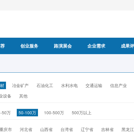
推荐
创业服务
路演展会
企业需求
成果
材
冶金矿产
石油化工
水利水电
交通运输
信息产业
业设备
其他
0-50万
50-100万
100-500万
500万以上
重庆市
河北省
山西省
台湾省
辽宁省
吉林省
黑龙江