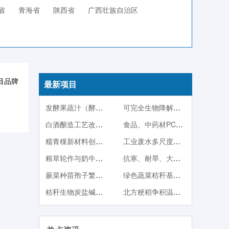
省
青海省
陕西省
广西壮族自治区
目品牌
最新项目
发酵果蔬汁（酵素）系列产品
可完全生物降解塑料PBS
白酒酿造工艺改良技术
食品、中药材PCR快检技术
糯青稞新材料创制及其产品开发
工业废水多尺度调控生物强化处理与稳定达标技术
粮草轮作与奶牛一体化产业技术体系
抗寒、耐旱、大果型蓝靛果品种与种苗繁殖技术
蕨菜种苗孢子繁殖与人工栽培技术
绿色蔬菜秸秆基质栽培
秸秆生物炭盐碱地改良与中低产田改造技术
北方粳稻争积温育秧方法