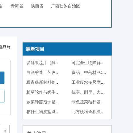
省
青海省
陕西省
广西壮族自治区
目品牌
最新项目
发酵果蔬汁（酵素）系列产品
可完全生物降解塑料PBS
白酒酿造工艺改良技术
食品、中药材PCR快检技术
糯青稞新材料创制及其产品开发
工业废水多尺度调控生物强化处理与稳定达标技术
粮草轮作与奶牛一体化产业技术体系
抗寒、耐旱、大果型蓝靛果品种与种苗繁殖技术
蕨菜种苗孢子繁殖与人工栽培技术
绿色蔬菜秸秆基质栽培
秸秆生物炭盐碱地改良与中低产田改造技术
北方粳稻争积温育秧方法
»