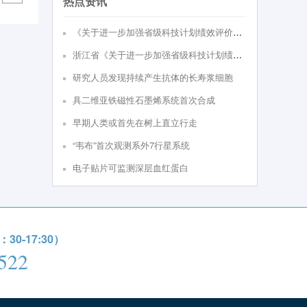
热点资讯
《关于进⼀步加强省级科技计划绩效评价的实施意见（试⾏）》政策解读
浙江省《关于进一步加强省级科技计划绩效评价的实施意见（试行）》
研究人员发现持续产生抗体的长寿浆细胞
具二维亚铁磁性石墨烯系统首次合成
早期人类或首先在树上直立行走
“韦布”首次观测系外7行星系统
电子贴片可监测深层血红蛋白
0-17:30）
522