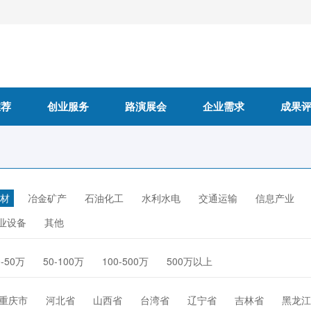
推荐
创业服务
路演展会
企业需求
成果
材
冶金矿产
石油化工
水利水电
交通运输
信息产业
业设备
其他
0-50万
50-100万
100-500万
500万以上
重庆市
河北省
山西省
台湾省
辽宁省
吉林省
黑龙江