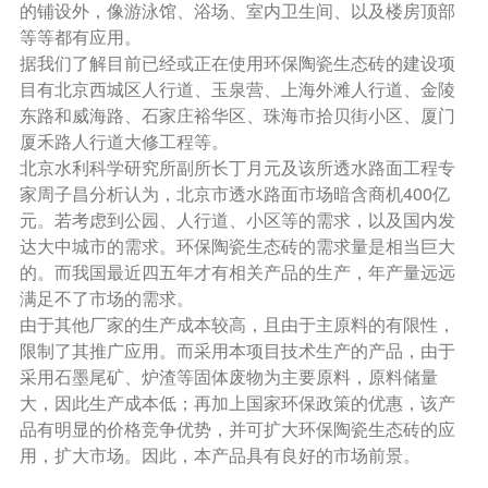
的铺设外，像游泳馆、浴场、室内卫生间、以及楼房顶部
等等都有应用。
据我们了解目前已经或正在使用环保陶瓷生态砖的建设项
目有北京西城区人行道、玉泉营、上海外滩人行道、金陵
东路和威海路、石家庄裕华区、珠海市拾贝街小区、厦门
厦禾路人行道大修工程等。
北京水利科学研究所副所长丁月元及该所透水路面工程专
家周子昌分析认为，北京市透水路面市场暗含商机400亿
元。若考虑到公园、人行道、小区等的需求，以及国内发
达大中城市的需求。环保陶瓷生态砖的需求量是相当巨大
的。而我国最近四五年才有相关产品的生产，年产量远远
满足不了市场的需求。
由于其他厂家的生产成本较高，且由于主原料的有限性，
限制了其推广应用。而采用本项目技术生产的产品，由于
采用石墨尾矿、炉渣等固体废物为主要原料，原料储量
大，因此生产成本低；再加上国家环保政策的优惠，该产
品有明显的价格竞争优势，并可扩大环保陶瓷生态砖的应
用，扩大市场。因此，本产品具有良好的市场前景。