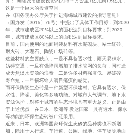
算：“海绵城市建设投资约为每平方公里1亿元到1.5亿元，
这是一个巨大的投资空间。
在《国务院办公厅关于推进海绵城市建设的指导意见》
（国办发〔2015〕75号）中提出了具体工作目标：到2020
年，城市建成区20%以上的面积达到目标要求；到2030
年，城市建成区80%以上的面积达到目标要求。
目前，国内使用的地面铺装材料有水泥砌块、粘土红砖、
耐火砖、大理石、陶瓷广场砖等。
这些材料的主要缺点，一是不具备透水性，雨天易积水、
妨碍交通，一旦有强降雨增加了排水管网的负荷，同时造
成天然淡水资源的浪费；二是许多材料强度低、易破碎、
寿命短，一旦损坏给人满目疮痍的感觉。
而环保陶瓷生态砖是一种新型环保建材。它具有透水、保
水性、降噪、美化等多项功能。对城市大气调节、地下水
资源保护，对整个城市的生态环境具有重大意义。正是由
于上述优点，在日本、欧洲等 发达国家，具有透水、保水
等功能的环保生态砖被广泛采用。
近来，日本、欧洲等国家环保生态砖的品种类也不断增
加，除用于人行道、车行道、公园、绿地、停车场等地面