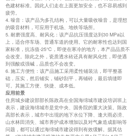
色建材标准。因此人们走在上面更加安全，也不容易感到
疲劳。
4. 噪音：该产品为多孔结构，可以大量吸收噪音，是理想
的吸音材料，可应用于机场、地铁等场所。
5. 耐磨强度高、耐风化：该产品抗压强度达到30 MPa以
上，适合停车场、普通车道的使用。它的耐寒性也达到国
家标准，抗冻值-25℃，即使在寒冷的地方，本产品品质不
会改变。除此之外，瓷质透水砖还具有耐风化性，即使遇
到强酸或强碱，品质也不会改变。
6. 施工方便性：该产品施工采用柔性铺装法，即平整基
础，压实，然后铺实，铺砂刮平，再铺砖，最后填缝即
可。其施工方便、快捷、成本低。
应用前景
住房城乡建设部部长陈政高在全国海绵城市建设培训班上
表示，建设海绵城市是党中央、国务院的重大决策。陈政
高部长表示，城市中出现的地下水位下降、逢大雨必涝、
山水林田消失、城市养护成本增加以及对气象造成影响等
问题，都可以通过海绵城市建设得到有效缓解。据其估